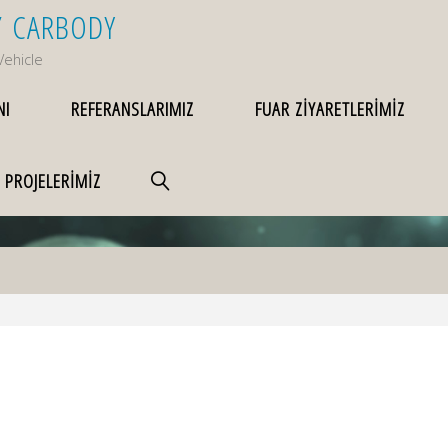
/
C
A
R
B
O
D
Y
Vehicle
NI
REFERANSLARIMIZ
FUAR ZİYARETLERİMİZ
 PROJELERİMİZ
SEARCH