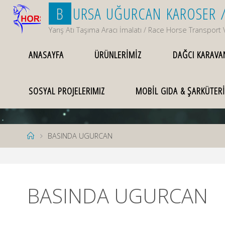
Skip
B
U
R
S
A
U
Ğ
U
R
C
A
N
K
A
R
O
S
E
R
to
Yarış Atı Taşıma Aracı İmalatı / Race Horse Transport 
content
ANASAYFA
ÜRÜNLERİMİZ
DAĞCI KARAVA
SOSYAL PROJELERIMIZ
MOBİL GIDA & ŞARKÜTERİ
Home
BASINDA UGURCAN
BASINDA UGURCAN