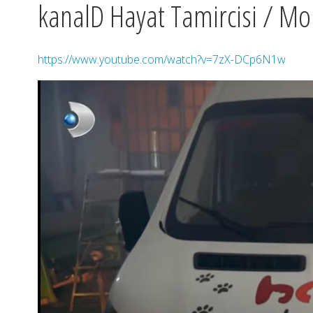
kanalD Hayat Tamircisi / Mob
https://www.youtube.com/watch?v=7zX-DCp6N1w